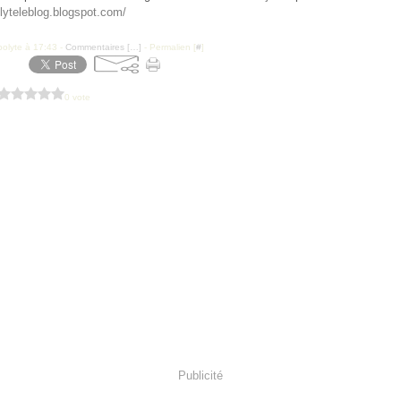
olyteleblog.blogspot.com/
polyte à 17:43 -
Commentaires [
…
]
- Permalien [
#
]
0 vote
Publicité