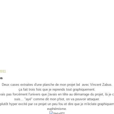
2011
es
Deux cases extraites d'une planche de mon projet bd avec Vincent Zabus.
ça fait trois fois que je reprends tout graphiquement.
vais pas forcément l'univers que j'avais en tête au démarrage du projet, là je cr
suis... "ayé" comme dit mon p'tiot, on va pouvoir attaquer.
 plutôt hyper excité par ce projet un peu fou et dire que je m'éclate graphique
euphémisme.