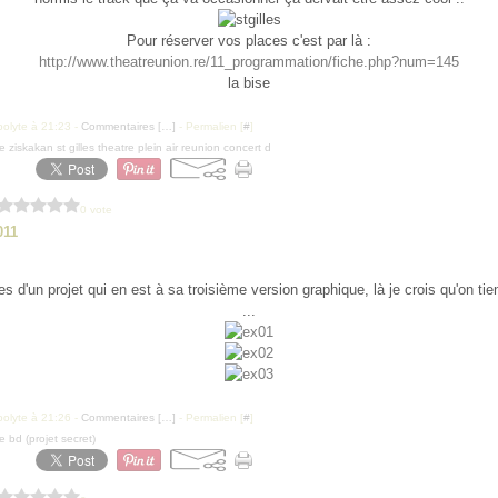
Pour réserver vos places c'est par là :
http://www.theatreunion.re/11_programmation/fiche.php?num=145
la bise
polyte à 21:23 -
Commentaires [
…
]
- Permalien [
#
]
e ziskakan st gilles theatre plein air reunion concert d
0 vote
011
es d'un projet qui en est à sa troisième version graphique, là je crois qu'on tie
...
polyte à 21:26 -
Commentaires [
…
]
- Permalien [
#
]
e bd (projet secret)