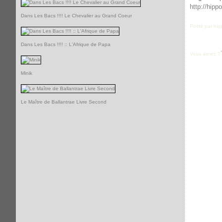
http://hipp
Dans Les Bacs !!!! Le Chevalier au Grand Coeur
Posté par hip
Dans Les Bacs !!!! :: L'Afrique de Papa
Vous aimez ?
Minik
Le Maître de Ballantrae Livre Second