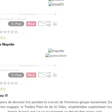
polyte à 20:14 -
Commentaires [
…
]
- Permalien [
#
]
res hippolyte zabus bd
0 vote
2011
e Mayotte
polyte à 21:33 -
Commentaires [
…
]
- Permalien [
#
]
 hippolyte reunion
0 vote
2011
ou !!!
chance de dessiner live pendant le concert de l'immense groupe réunionnais Zi
lieu magique, le Théâtre Plein Air de St Gilles, amphithéâtre surplombant l'oc
hormis le track que ça va occasionner ça dervait être assez cool ..