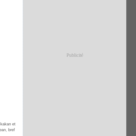
Publicité
skakan et
ean, bref