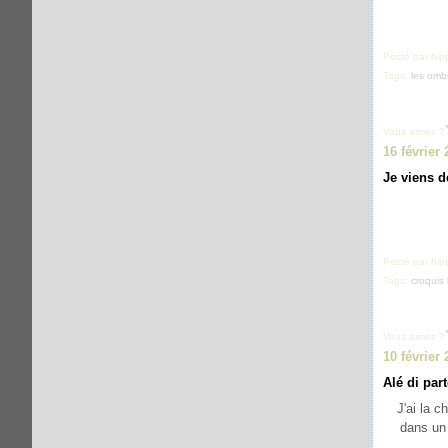
Posté par hip
Tags:
les omb
Vous aimez ?
16 février 
Je viens d
Posté par hip
Tags:
croquis
Vous aimez ?
10 février 
Alé di part
J'ai la 
dans un 