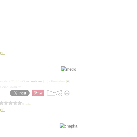
011
polyte à 21:40 -
Commentaires [
…
]
- Permalien [
#
]
te croquis metro
0 vote
011