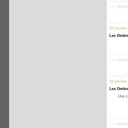
Posté par hip
Tags:
hippolyt
Vous aimez ?
25 janvier
Les Ombr
Posté par hip
Tags:
projet 
Vous aimez ?
22 janvier
Les Ombr
Une c
Posté par hip
Tags:
bd hipp