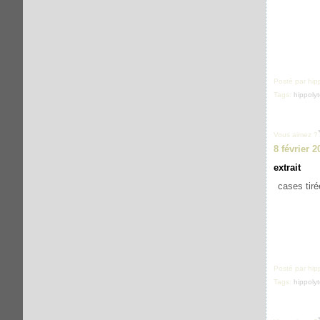
Posté par hip
Tags:
hippolyt
Vous aimez ?
8 février 2
extrait
cases tiré
Posté par hip
Tags:
hippolyt