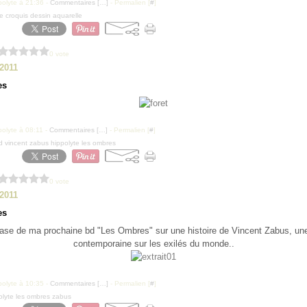
polyte à 21:36 -
Commentaires [
…
]
- Permalien [
#
]
e croquis dessin aquarelle
0 vote
 2011
es
polyte à 08:11 -
Commentaires [
…
]
- Permalien [
#
]
bd vincent zabus hippolyte les ombres
0 vote
 2011
es
ase de ma prochaine bd "Les Ombres" sur une histoire de Vincent Zabus, une
contemporaine sur les exilés du monde..
polyte à 10:35 -
Commentaires [
…
]
- Permalien [
#
]
olyte les ombres zabus